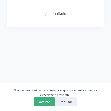
planner diario
Nós usamos cookies para assegurar que você tenha a melhor
Ofertas Shopee
Política de Privacidade
Sobre
experiência neste site.
Aceitar
Recusar
Copyright © 2026 OrigamiAmi