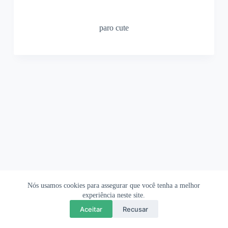
paro cute
Nós usamos cookies para assegurar que você tenha a melhor
Ofertas Shopee
Política de Privacidade
Sobre
experiência neste site.
Aceitar
Recusar
Copyright © 2026 OrigamiAmi