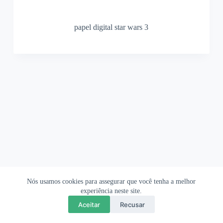
papel digital star wars 3
Nós usamos cookies para assegurar que você tenha a melhor
Ofertas Shopee
Política de Privacidade
Sobre
experiência neste site.
Aceitar
Recusar
Copyright © 2026 OrigamiAmi