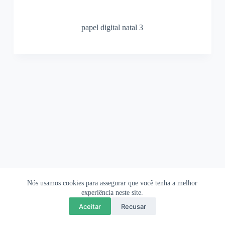
papel digital natal 3
Nós usamos cookies para assegurar que você tenha a melhor
Ofertas Shopee
Política de Privacidade
Sobre
experiência neste site.
Aceitar
Recusar
Copyright © 2026 OrigamiAmi