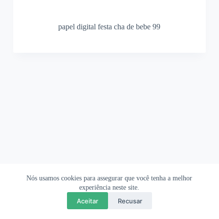
papel digital festa cha de bebe 99
Nós usamos cookies para assegurar que você tenha a melhor
Ofertas Shopee
Política de Privacidade
Sobre
experiência neste site.
Aceitar
Recusar
Copyright © 2026 OrigamiAmi