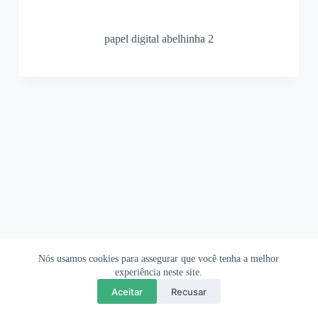
papel digital abelhinha 2
Nós usamos cookies para assegurar que você tenha a melhor
Ofertas Shopee
Política de Privacidade
Sobre
experiência neste site.
Aceitar
Recusar
Copyright © 2026 OrigamiAmi