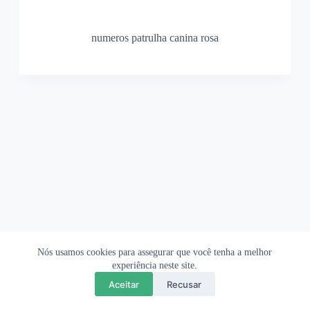
numeros patrulha canina rosa
Nós usamos cookies para assegurar que você tenha a melhor
Ofertas Shopee
Política de Privacidade
Sobre
experiência neste site.
Aceitar
Recusar
Copyright © 2026 OrigamiAmi