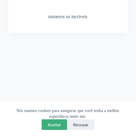
numeros os incriveis
Nós usamos cookies para assegurar que você tenha a melhor
Ofertas Shopee
Política de Privacidade
Sobre
experiência neste site.
Aceitar
Recusar
Copyright © 2026 OrigamiAmi