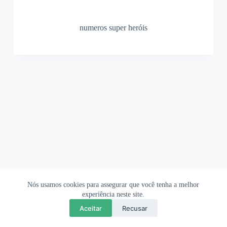
numeros super heróis
Nós usamos cookies para assegurar que você tenha a melhor
Ofertas Shopee
Política de Privacidade
Sobre
experiência neste site.
Aceitar
Recusar
Copyright © 2026 OrigamiAmi