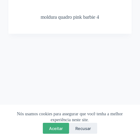
moldura quadro pink barbie 4
Nós usamos cookies para assegurar que você tenha a melhor
Ofertas Shopee
Política de Privacidade
Sobre
experiência neste site.
Aceitar
Recusar
Copyright © 2026 OrigamiAmi