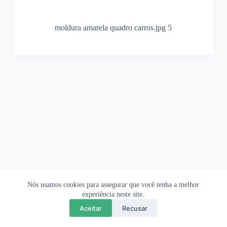
moldura amarela quadro carros.jpg 5
Nós usamos cookies para assegurar que você tenha a melhor
Ofertas Shopee
Política de Privacidade
Sobre
experiência neste site.
Aceitar
Recusar
Copyright © 2026 OrigamiAmi