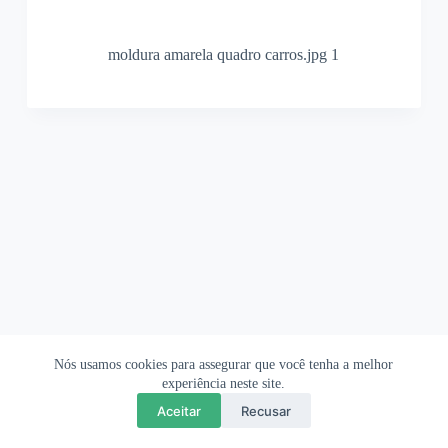
moldura amarela quadro carros.jpg 1
Nós usamos cookies para assegurar que você tenha a melhor
Ofertas Shopee
Política de Privacidade
Sobre
experiência neste site.
Aceitar
Recusar
Copyright © 2026 OrigamiAmi