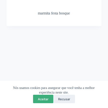
marmita festa bosque
Nós usamos cookies para assegurar que você tenha a melhor
Ofertas Shopee
Política de Privacidade
Sobre
experiência neste site.
Aceitar
Recusar
Copyright © 2026 OrigamiAmi