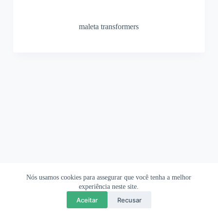
maleta transformers
Nós usamos cookies para assegurar que você tenha a melhor
Ofertas Shopee
Política de Privacidade
Sobre
experiência neste site.
Aceitar
Recusar
Copyright © 2026 OrigamiAmi