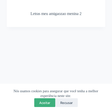
Letras meu amigaozao menina 2
Nós usamos cookies para assegurar que você tenha a melhor
Ofertas Shopee
Política de Privacidade
Sobre
experiência neste site.
Aceitar
Recusar
Copyright © 2026 OrigamiAmi