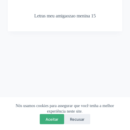
Letras meu amigaozao menina 15
Nós usamos cookies para assegurar que você tenha a melhor
Ofertas Shopee
Política de Privacidade
Sobre
experiência neste site.
Aceitar
Recusar
Copyright © 2026 OrigamiAmi