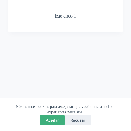
leao circo 1
Nós usamos cookies para assegurar que você tenha a melhor
Ofertas Shopee
Política de Privacidade
Sobre
experiência neste site.
Aceitar
Recusar
Copyright © 2026 OrigamiAmi