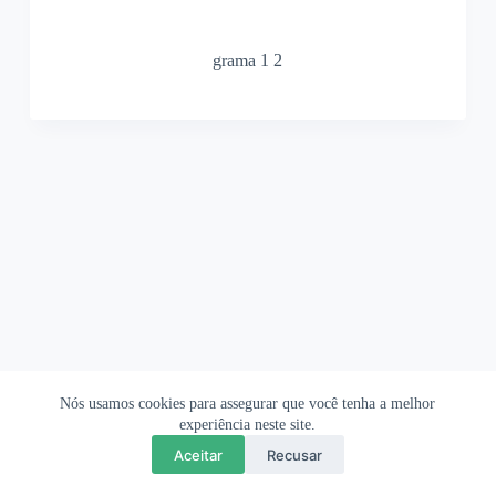
grama 1 2
Nós usamos cookies para assegurar que você tenha a melhor
Ofertas Shopee
Política de Privacidade
Sobre
experiência neste site.
Aceitar
Recusar
Copyright © 2026 OrigamiAmi