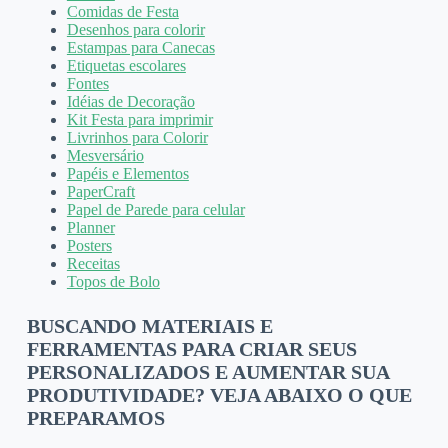
Comidas de Festa
Desenhos para colorir
Estampas para Canecas
Etiquetas escolares
Fontes
Idéias de Decoração
Kit Festa para imprimir
Livrinhos para Colorir
Mesversário
Papéis e Elementos
PaperCraft
Papel de Parede para celular
Planner
Posters
Receitas
Topos de Bolo
BUSCANDO MATERIAIS E
FERRAMENTAS PARA CRIAR SEUS
PERSONALIZADOS E AUMENTAR SUA
PRODUTIVIDADE? VEJA ABAIXO O QUE
PREPARAMOS