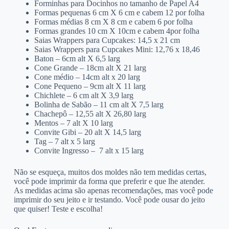
Forminhas para Docinhos no tamanho de Papel A4
Formas pequenas 6 cm X 6 cm e cabem 12 por folha
Formas médias 8 cm X 8 cm e cabem 6 por folha
Formas grandes 10 cm X 10cm e cabem 4por folha
Saias Wrappers para Cupcakes: 14,5 x 21 cm
Saias Wrappers para Cupcakes Mini: 12,76 x 18,46
Baton – 6cm alt X 6,5 larg
Cone Grande – 18cm alt X 21 larg
Cone médio – 14cm alt x 20 larg
Cone Pequeno – 9cm alt X 11 larg
Chichlete – 6 cm alt X 3,9 larg
Bolinha de Sabão – 11 cm alt X 7,5 larg
Chachepô – 12,55 alt X 26,80 larg
Mentos – 7 alt X 10 larg
Convite Gibi – 20 alt X 14,5 larg
Tag – 7 alt x 5 larg
Convite Ingresso – 7 alt x 15 larg
Não se esqueça, muitos dos moldes não tem medidas certas,
você pode imprimir da forma que preferir e que lhe atender.
As medidas acima são apenas recomendações, mas você pode
imprimir do seu jeito e ir testando. Você pode ousar do jeito
que quiser! Teste e escolha!