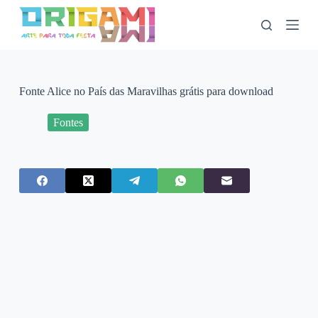
P
u
l
a
r
p
a
Fonte Alice no País das Maravilhas grátis para download
r
a
Fontes
o
c
o
n
t
e
ú
d
o