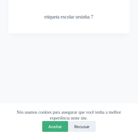
etiqueta escolar ursinha 7
Nós usamos cookies para assegurar que você tenha a melhor
Ofertas Shopee
Política de Privacidade
Sobre
experiência neste site.
Aceitar
Recusar
Copyright © 2026 OrigamiAmi