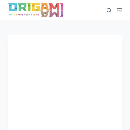
P
u
l
a
r
p
a
r
a
o
c
o
n
t
e
ú
d
o