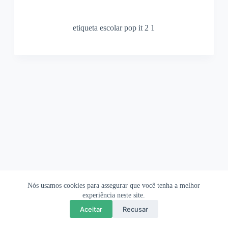
etiqueta escolar pop it 2 1
Nós usamos cookies para assegurar que você tenha a melhor
Ofertas Shopee
Política de Privacidade
Sobre
experiência neste site.
Aceitar
Recusar
Copyright © 2026 OrigamiAmi