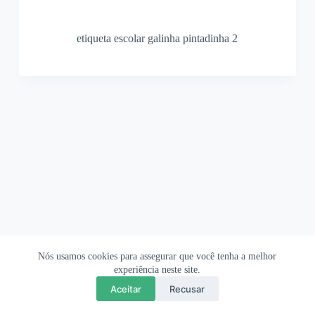
etiqueta escolar galinha pintadinha 2
Nós usamos cookies para assegurar que você tenha a melhor
Ofertas Shopee
Política de Privacidade
Sobre
experiência neste site.
Aceitar
Recusar
Copyright © 2026 OrigamiAmi