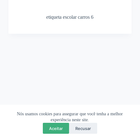
etiqueta escolar carros 6
Nós usamos cookies para assegurar que você tenha a melhor
Ofertas Shopee
Política de Privacidade
Sobre
experiência neste site.
Aceitar
Recusar
Copyright © 2026 OrigamiAmi