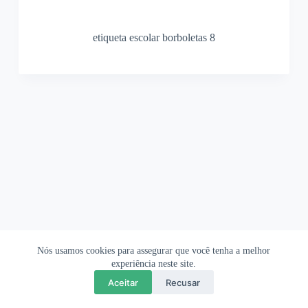
etiqueta escolar borboletas 8
Nós usamos cookies para assegurar que você tenha a melhor
Ofertas Shopee
Política de Privacidade
Sobre
experiência neste site.
Aceitar
Recusar
Copyright © 2026 OrigamiAmi