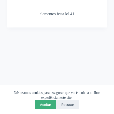
elementos festa lol 41
Nós usamos cookies para assegurar que você tenha a melhor
Ofertas Shopee
Política de Privacidade
Sobre
experiência neste site.
Aceitar
Recusar
Copyright © 2026 OrigamiAmi