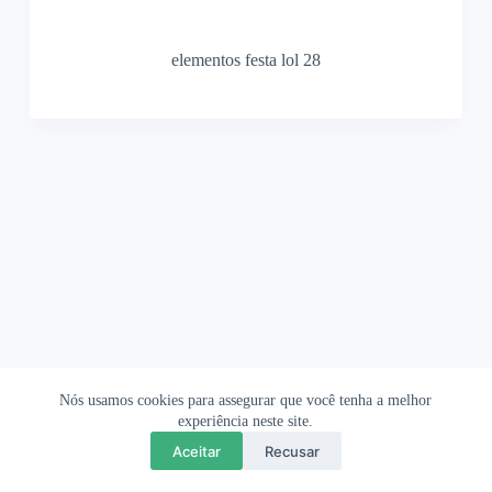
elementos festa lol 28
Nós usamos cookies para assegurar que você tenha a melhor
Ofertas Shopee
Política de Privacidade
Sobre
experiência neste site.
Aceitar
Recusar
Copyright © 2026 OrigamiAmi