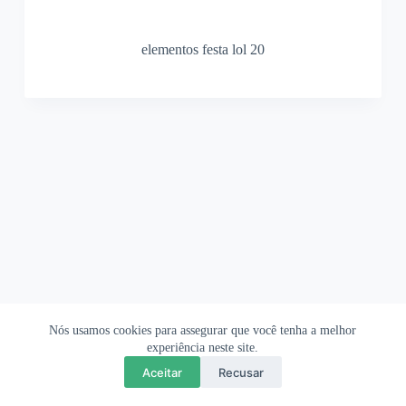
elementos festa lol 20
Nós usamos cookies para assegurar que você tenha a melhor
Ofertas Shopee
Política de Privacidade
Sobre
experiência neste site.
Aceitar
Recusar
Copyright © 2026 OrigamiAmi