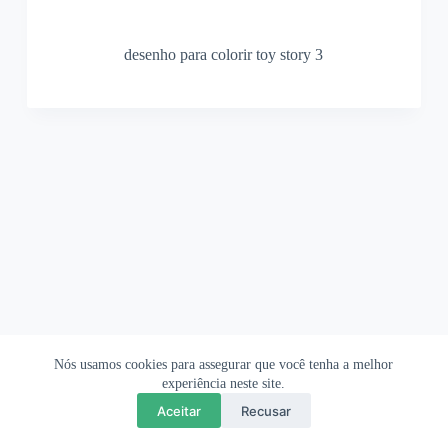
desenho para colorir toy story 3
Nós usamos cookies para assegurar que você tenha a melhor
Ofertas Shopee
Política de Privacidade
Sobre
experiência neste site.
Aceitar
Recusar
Copyright © 2026 OrigamiAmi