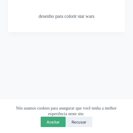
desenho para colorir star wars
Nós usamos cookies para assegurar que você tenha a melhor
Ofertas Shopee
Política de Privacidade
Sobre
experiência neste site.
Aceitar
Recusar
Copyright © 2026 OrigamiAmi