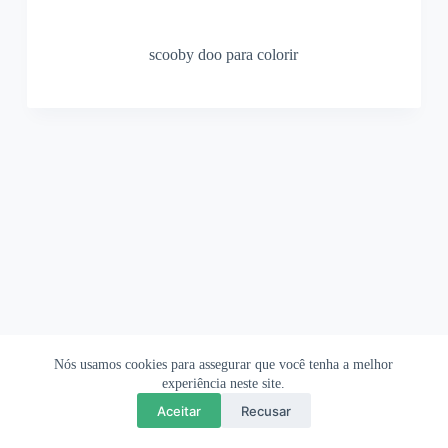
scooby doo para colorir
Nós usamos cookies para assegurar que você tenha a melhor
Ofertas Shopee
Política de Privacidade
Sobre
experiência neste site.
Aceitar
Recusar
Copyright © 2026 OrigamiAmi