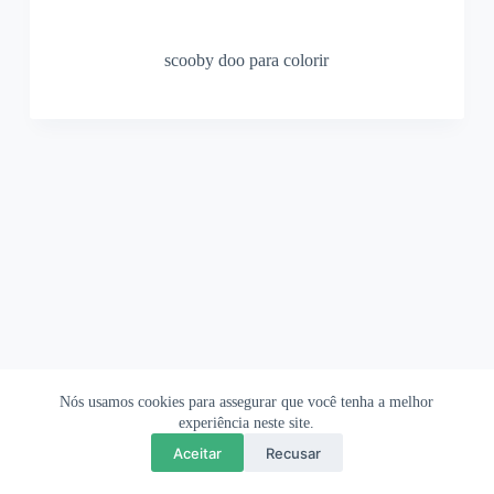
scooby doo para colorir
Nós usamos cookies para assegurar que você tenha a melhor
Ofertas Shopee
Política de Privacidade
Sobre
experiência neste site.
Aceitar
Recusar
Copyright © 2026 OrigamiAmi