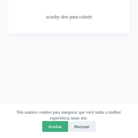
scooby doo para colorir
Nós usamos cookies para assegurar que você tenha a melhor
Ofertas Shopee
Política de Privacidade
Sobre
experiência neste site.
Aceitar
Recusar
Copyright © 2026 OrigamiAmi