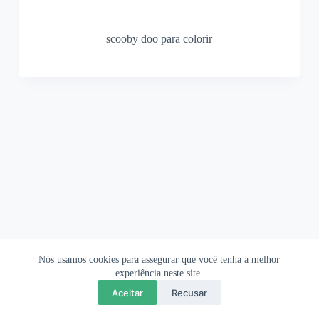
scooby doo para colorir
Nós usamos cookies para assegurar que você tenha a melhor
Ofertas Shopee
Política de Privacidade
Sobre
experiência neste site.
Aceitar
Recusar
Copyright © 2026 OrigamiAmi