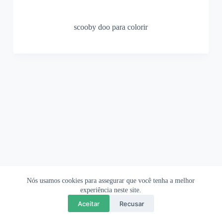
scooby doo para colorir
Nós usamos cookies para assegurar que você tenha a melhor
Ofertas Shopee
Política de Privacidade
Sobre
experiência neste site.
Aceitar
Recusar
Copyright © 2026 OrigamiAmi