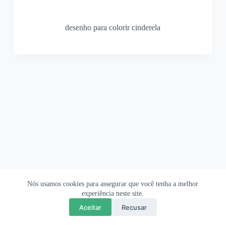
desenho para colorir cinderela
Nós usamos cookies para assegurar que você tenha a melhor
Ofertas Shopee
Política de Privacidade
Sobre
experiência neste site.
Aceitar
Recusar
Copyright © 2026 OrigamiAmi