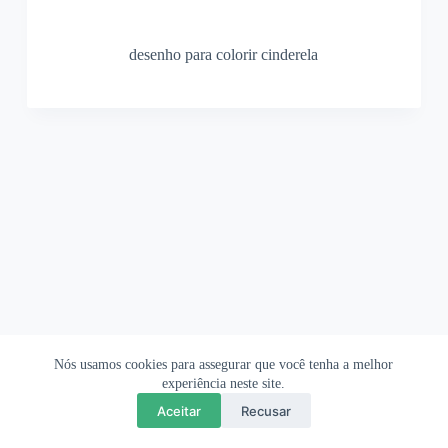
desenho para colorir cinderela
Nós usamos cookies para assegurar que você tenha a melhor
Ofertas Shopee
Política de Privacidade
Sobre
experiência neste site.
Aceitar
Recusar
Copyright © 2026 OrigamiAmi