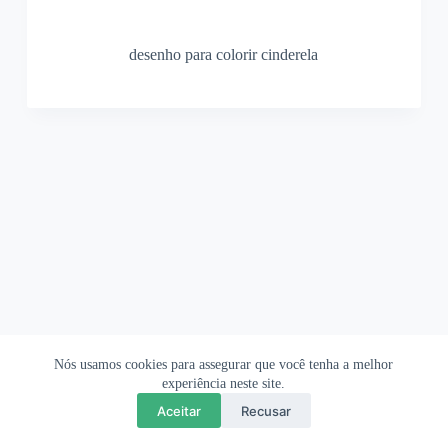
desenho para colorir cinderela
Nós usamos cookies para assegurar que você tenha a melhor
Ofertas Shopee
Política de Privacidade
Sobre
experiência neste site.
Aceitar
Recusar
Copyright © 2026 OrigamiAmi