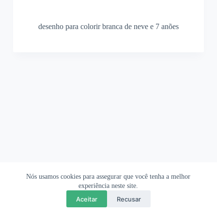
desenho para colorir branca de neve e 7 anões
Nós usamos cookies para assegurar que você tenha a melhor
Ofertas Shopee
Política de Privacidade
Sobre
experiência neste site.
Aceitar
Recusar
Copyright © 2026 OrigamiAmi