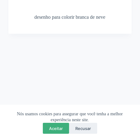
desenho para colorir branca de neve
Nós usamos cookies para assegurar que você tenha a melhor
Ofertas Shopee
Política de Privacidade
Sobre
experiência neste site.
Aceitar
Recusar
Copyright © 2026 OrigamiAmi