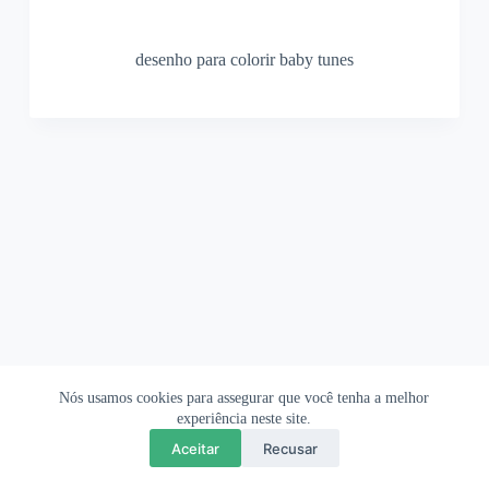
desenho para colorir baby tunes
Nós usamos cookies para assegurar que você tenha a melhor
Ofertas Shopee
Política de Privacidade
Sobre
experiência neste site.
Aceitar
Recusar
Copyright © 2026 OrigamiAmi