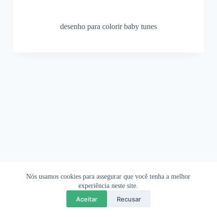
desenho para colorir baby tunes
Nós usamos cookies para assegurar que você tenha a melhor
Ofertas Shopee
Política de Privacidade
Sobre
experiência neste site.
Aceitar
Recusar
Copyright © 2026 OrigamiAmi