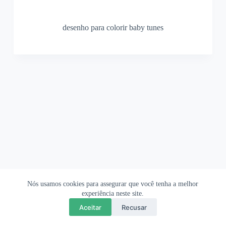
desenho para colorir baby tunes
Nós usamos cookies para assegurar que você tenha a melhor
Ofertas Shopee
Política de Privacidade
Sobre
experiência neste site.
Aceitar
Recusar
Copyright © 2026 OrigamiAmi