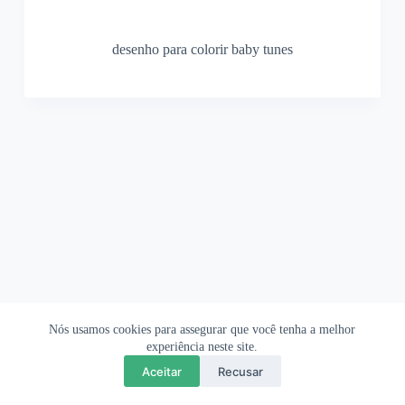
desenho para colorir baby tunes
Nós usamos cookies para assegurar que você tenha a melhor
Ofertas Shopee
Política de Privacidade
Sobre
experiência neste site.
Aceitar
Recusar
Copyright © 2026 OrigamiAmi