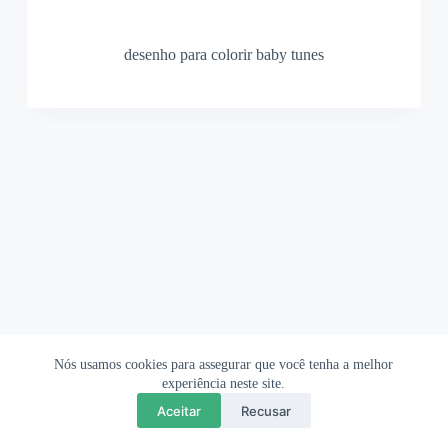
desenho para colorir baby tunes
Nós usamos cookies para assegurar que você tenha a melhor
Ofertas Shopee
Política de Privacidade
Sobre
experiência neste site.
Aceitar
Recusar
Copyright © 2026 OrigamiAmi