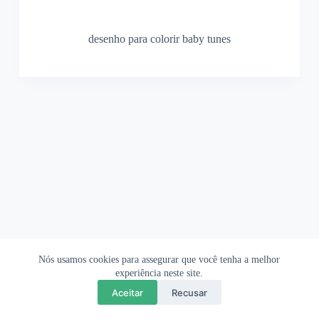
desenho para colorir baby tunes
Nós usamos cookies para assegurar que você tenha a melhor
Ofertas Shopee
Política de Privacidade
Sobre
experiência neste site.
Aceitar
Recusar
Copyright © 2026 OrigamiAmi