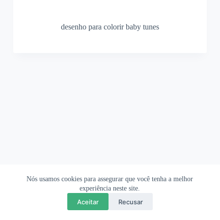
desenho para colorir baby tunes
Nós usamos cookies para assegurar que você tenha a melhor
Ofertas Shopee
Política de Privacidade
Sobre
experiência neste site.
Aceitar
Recusar
Copyright © 2026 OrigamiAmi