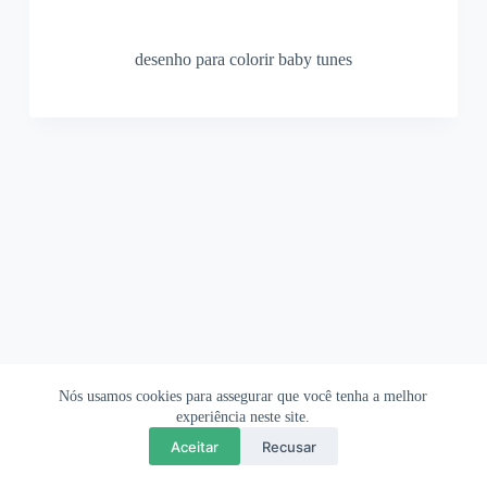
desenho para colorir baby tunes
Nós usamos cookies para assegurar que você tenha a melhor
Ofertas Shopee
Política de Privacidade
Sobre
experiência neste site.
Aceitar
Recusar
Copyright © 2026 OrigamiAmi