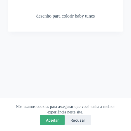
desenho para colorir baby tunes
Nós usamos cookies para assegurar que você tenha a melhor
Ofertas Shopee
Política de Privacidade
Sobre
experiência neste site.
Aceitar
Recusar
Copyright © 2026 OrigamiAmi