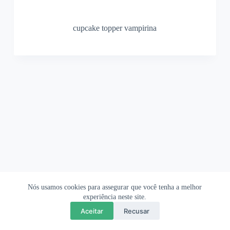
cupcake topper vampirina
Nós usamos cookies para assegurar que você tenha a melhor
Ofertas Shopee
Política de Privacidade
Sobre
experiência neste site.
Aceitar
Recusar
Copyright © 2026 OrigamiAmi